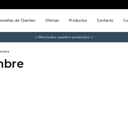
eseñas de Clientes
Ofertas
Productos
Contacto
Co
-> Mira todos nuestros productos <-
lambre
mbre