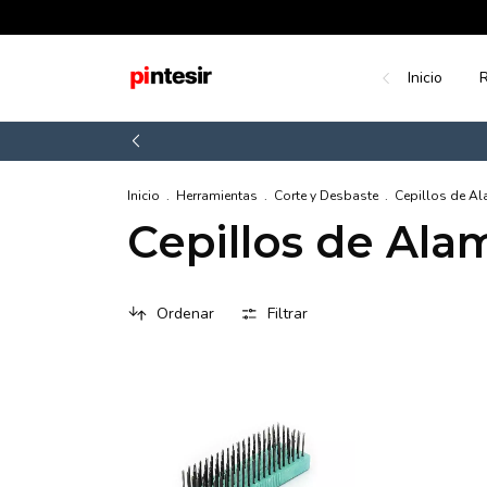
Inicio
R
Inicio
.
Herramientas
.
Corte y Desbaste
.
Cepillos de A
Cepillos de Ala
Ordenar
Filtrar