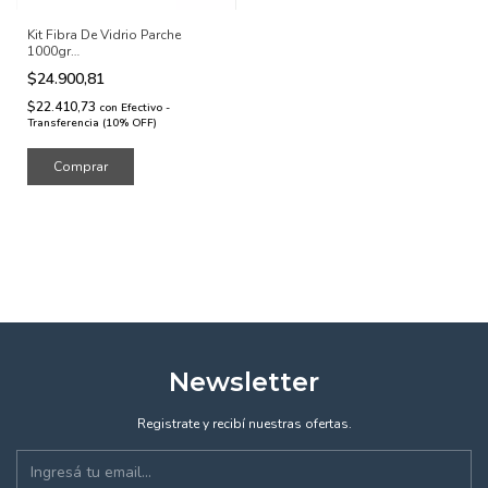
Kit Fibra De Vidrio Parche
1000gr
Resina+pincel+lijas+guante
$24.900,81
$22.410,73
con
Efectivo -
Transferencia (10% OFF)
Newsletter
Registrate y recibí nuestras ofertas.