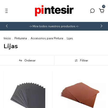
0
-> Mira todos nuestros productos <-
Inicio
.
Pintureria
.
Accesorios para Pintura
.
Lijas
Lijas
Ordenar
Filtrar