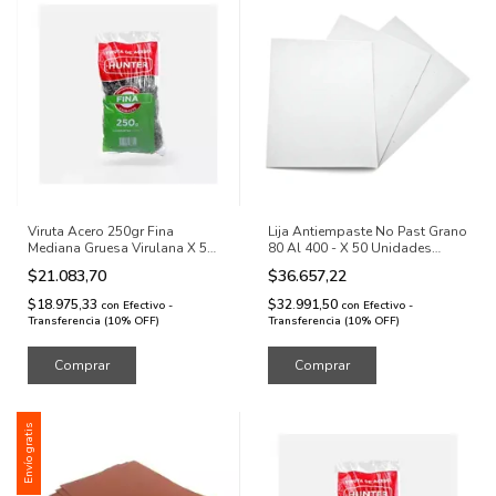
Viruta Acero 250gr Fina
Lija Antiempaste No Past Grano
Mediana Gruesa Virulana X 5
80 Al 400 - X 50 Unidades
Unidades
Grano A Eleccion
$21.083,70
$36.657,22
$18.975,33
$32.991,50
con
Efectivo -
con
Efectivo -
Transferencia (10% OFF)
Transferencia (10% OFF)
Comprar
Comprar
Envío gratis