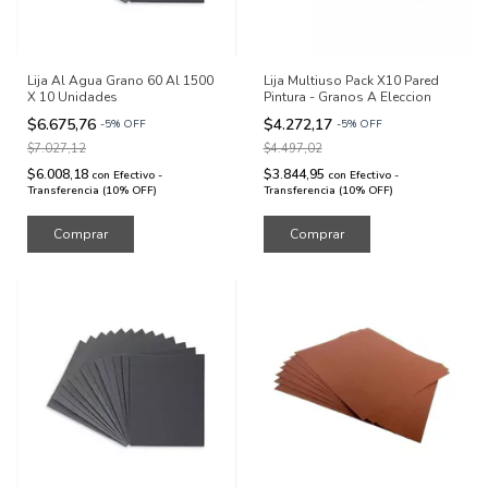
Lija Al Agua Grano 60 Al 1500
Lija Multiuso Pack X10 Pared
X 10 Unidades
Pintura - Granos A Eleccion
$6.675,76
$4.272,17
-
5
%
OFF
-
5
%
OFF
$7.027,12
$4.497,02
$6.008,18
$3.844,95
con
Efectivo -
con
Efectivo -
Transferencia (10% OFF)
Transferencia (10% OFF)
Comprar
Comprar