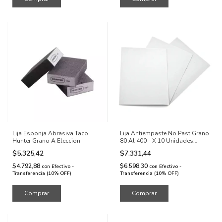
Lija Esponja Abrasiva Taco
Lija Antiempaste No Past Grano
Hunter Grano A Eleccion
80 Al 400 - X 10 Unidades
Grano A Eleccion
$5.325,42
$7.331,44
$4.792,88
$6.598,30
con
Efectivo -
con
Efectivo -
Transferencia (10% OFF)
Transferencia (10% OFF)
Comprar
Comprar