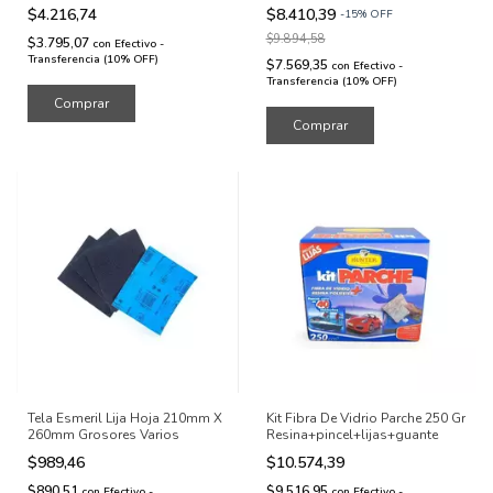
Hierro
$4.216,74
$8.410,39
-
15
%
OFF
$9.894,58
$3.795,07
con
Efectivo -
Transferencia (10% OFF)
$7.569,35
con
Efectivo -
Transferencia (10% OFF)
Comprar
Comprar
Tela Esmeril Lija Hoja 210mm X
Kit Fibra De Vidrio Parche 250 Gr
260mm Grosores Varios
Resina+pincel+lijas+guante
$989,46
$10.574,39
$890,51
$9.516,95
con
Efectivo -
con
Efectivo -