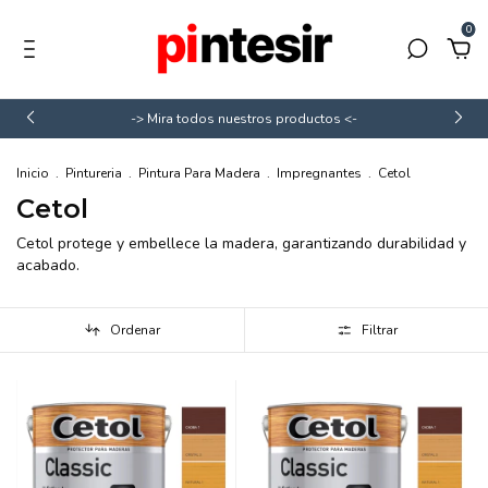
0
-> Mira todos nuestros productos <-
Inicio
.
Pintureria
.
Pintura Para Madera
.
Impregnantes
.
Cetol
Cetol
Cetol protege y embellece la madera, garantizando durabilidad y
acabado.
Ordenar
Filtrar