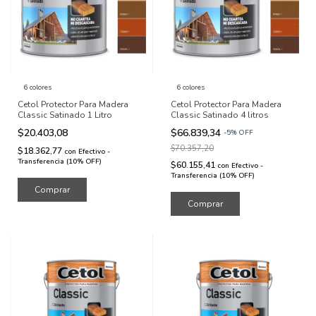
6 colores
6 colores
Cetol Protector Para Madera
Cetol Protector Para Madera
Classic Satinado 1 Litro
Classic Satinado 4 litros
$20.403,08
$66.839,34
-
5
%
OFF
$70.357,20
$18.362,77
con
Efectivo -
Transferencia (10% OFF)
$60.155,41
con
Efectivo -
Transferencia (10% OFF)
Comprar
Comprar