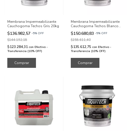
Membrana Impermeabilizante
Membrana Impermeabilizante
Cauchogoma Techos Gris 20kg
Cauchogoma Techos Blanco
20kg
$136.982,57
$150.680,83
-
5
%
OFF
-
5
%
OFF
$144.192,18
$158.611,40
$123.284,31
$135.612,75
con
Efectivo -
con
Efectivo -
Transferencia (10% OFF)
Transferencia (10% OFF)