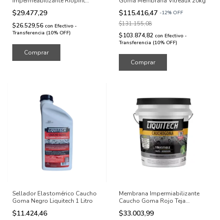
Impermeabilizante Riopint
Goma Membrana Vitreaux 20kg
Techos 4kg
$29.477,29
$115.416,47
-
12
%
OFF
$131.155,08
$26.529,56
con
Efectivo -
Transferencia (10% OFF)
$103.874,82
con
Efectivo -
Transferencia (10% OFF)
Comprar
Comprar
Sellador Elastomérico Caucho
Membrana Impermiabilizante
Goma Negro Liquitech 1 Litro
Caucho Goma Rojo Teja
Liquitech 4 kg
$11.424,46
$33.003,99