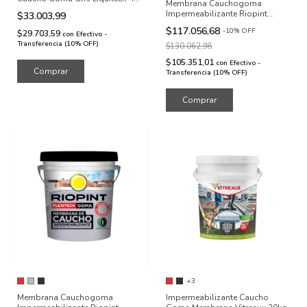
Membrana Cauchogoma
kg
Impermeabilizante Riopint
$33.003,99
Techos 20kg
$117.056,68
-
10
%
OFF
$29.703,59
con
Efectivo -
Transferencia (10% OFF)
$130.062,98
$105.351,01
con
Efectivo -
Transferencia (10% OFF)
Comprar
+3
Membrana Cauchogoma
Impermeabilizante Caucho