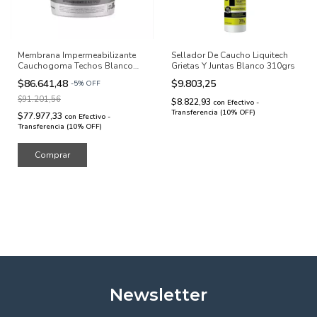
Membrana Impermeabilizante
Sellador De Caucho Liquitech
Cauchogoma Techos Blanco
Grietas Y Juntas Blanco 310grs
10kg
$86.641,48
$9.803,25
-
5
%
OFF
$91.201,56
$8.822,93
con
Efectivo -
Transferencia (10% OFF)
$77.977,33
con
Efectivo -
Transferencia (10% OFF)
Newsletter