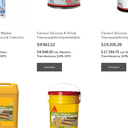
a Neutra
Fanasil Silicona A Pincel
Fanasil Silicona 
kbond Cartucho
Transparente Impermeable
Transparente Im
350Grs
750Grs
$9.942,22
$19.205,28
$8.948,00
$17.284,75
ctivo -
con
Efectivo -
con
E
 OFF)
Transferencia (10% OFF)
Transferencia (10%