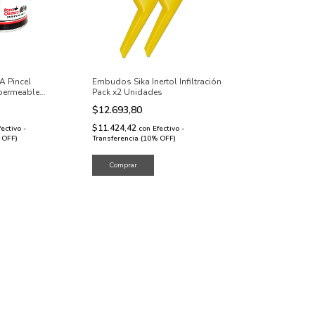
A Pincel
Embudos Sika Inertol Infiltración
permeable
Pack x2 Unidades
$12.693,80
$11.424,42
fectivo -
con
Efectivo -
 OFF)
Transferencia (10% OFF)