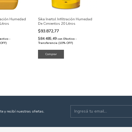
ltración Humedad
Sika Inertol Infiltración Humedad
Litros
De Cimientos 20 Litros
$93.872,77
$84.485,49
ectivo -
con
Efectivo -
 OFF)
Transferencia (10% OFF)
te y recibí nuestras ofertas.