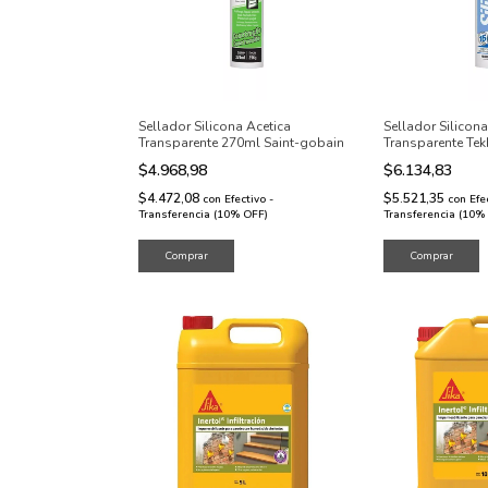
Sellador Silicona Acetica
Sellador Silicon
Transparente 270ml Saint-gobain
Transparente Te
280g
$4.968,98
$6.134,83
$4.472,08
$5.521,35
con
Efectivo -
con
Efe
Transferencia (10% OFF)
Transferencia (10%