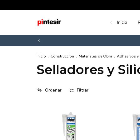
Inicio
R
Inicio
.
Construccion
.
Materiales de Obra
.
Adhesivos y 
Selladores y Sil
Ordenar
Filtrar