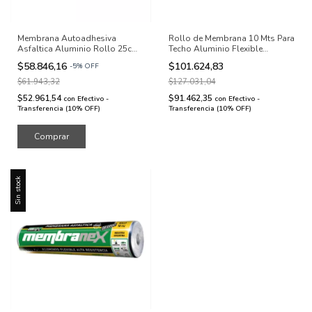
Membrana Autoadhesiva
Rollo de Membrana 10 Mts Para
Asfaltica Aluminio Rollo 25cm
Techo Aluminio Flexible
X 10mts
Premium 48kg +4mm
$58.846,16
$101.624,83
-
5
%
OFF
$61.943,32
$127.031,04
$52.961,54
$91.462,35
con
Efectivo -
con
Efectivo -
Transferencia (10% OFF)
Transferencia (10% OFF)
Sin stock