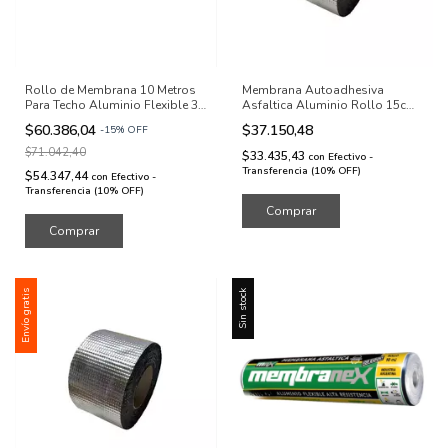
Rollo de Membrana 10 Metros
Membrana Autoadhesiva
Para Techo Aluminio Flexible 35
Asfaltica Aluminio Rollo 15cm
kg
X 10mts
$60.386,04
$37.150,48
-
15
%
OFF
$71.042,40
$33.435,43
con
Efectivo -
Transferencia (10% OFF)
$54.347,44
con
Efectivo -
Transferencia (10% OFF)
Envío gratis
Sin stock